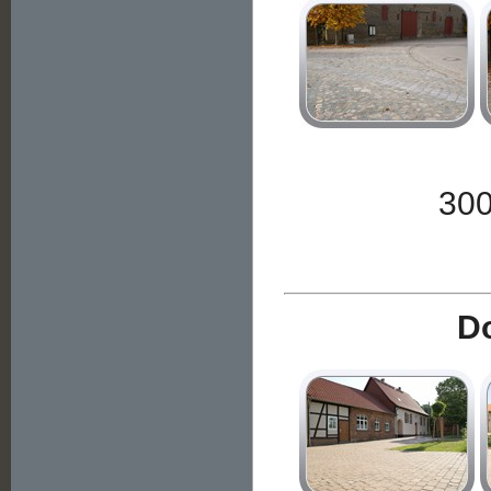
300
D