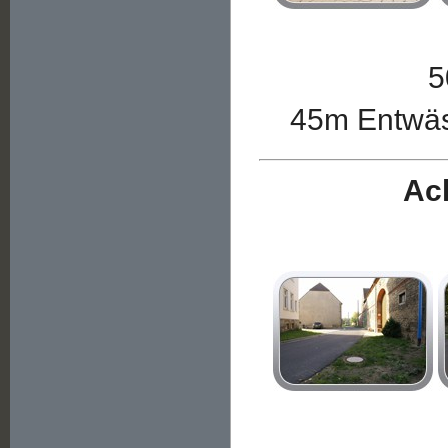
5
45m Entwäs
Ac