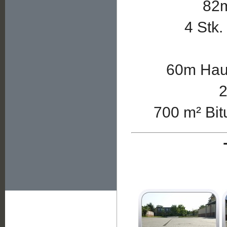
82m
4 Stk.
60m Hau
2
700 m² Bit