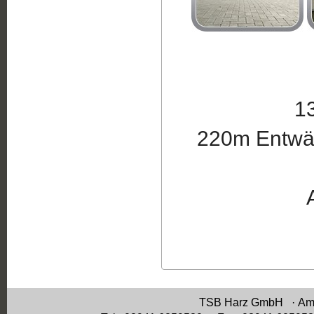
13
220m Entwä
TSB Harz GmbH · Am 